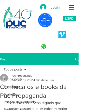
Login
LGPD
11 2966-6766
11 996453809
Post
Todos posts
Puc Propaganda
Todos posts
5 de fev. de 2021
1 min de leitura
Conheça os e books da
Tecnologia
Puc Propaganda
Marketing
Criação de Conteúdo
Os e books são livros digitais que 
abordam assuntos que exigem maior 
Redes Sociais