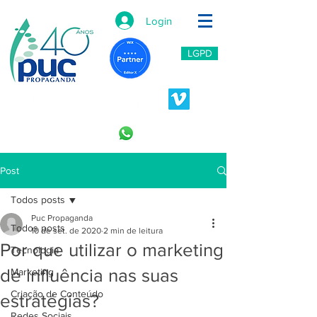
Login
LGPD
11 2966-6766
11 996453809
Post
Todos posts
Puc Propaganda
Todos posts
10 de set. de 2020
2 min de leitura
Por que utilizar o marketing
Tecnologia
de influência nas suas
Marketing
Criação de Conteúdo
estratégias?
Redes Sociais