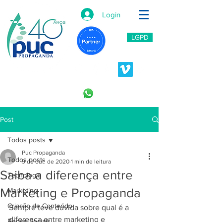
Login
LGPD
11 2966-6766
11 996453809
Post
Todos posts
Puc Propaganda
Todos posts
9 de out. de 2020
1 min de leitura
Saiba a diferença entre
Tecnologia
Marketing e Propaganda
Marketing
Criação de Conteúdo
Sempre teve dúvida sobre qual é a 
diferença entre marketing e 
Redes Sociais