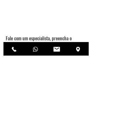
Fale com um especialista, preencha o
formulário abaixo para ver todo o portfólio.