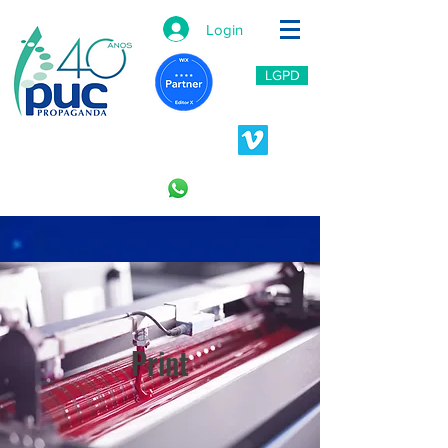
Login
LGPD
11 2966-6766
11 996453809
Print