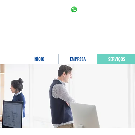
11 2966-6766
11 996453809
INÍCIO
EMPRESA
SERVIÇOS