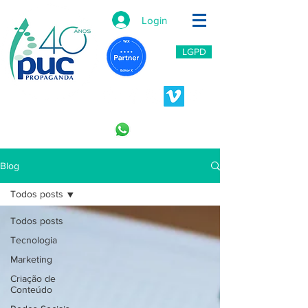
Login
LGPD
11 2966-6766
11 996453809
Blog
Todos posts
Todos posts
Tecnologia
Marketing
Criação de
Conteúdo