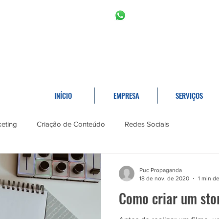
11 2966-6766
11 996453809
INÍCIO
EMPRESA
SERVIÇOS
eting
Criação de Conteúdo
Redes Sociais
Puc Propaganda
18 de nov. de 2020
1 min de
Como criar um sto