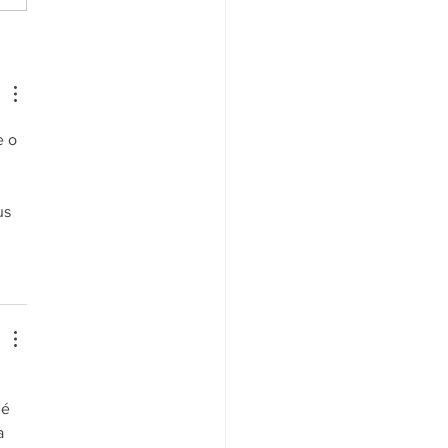
s de pesquisa de
hmarking
e o 
 
us 
 
é 
a 