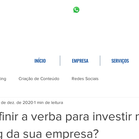
11 2966-6766
11 996453809
INÍCIO
EMPRESA
SERVIÇOS
ing
Criação de Conteúdo
Redes Sociais
 de dez. de 2020
1 min de leitura
nir a verba para investir 
g da sua empresa?