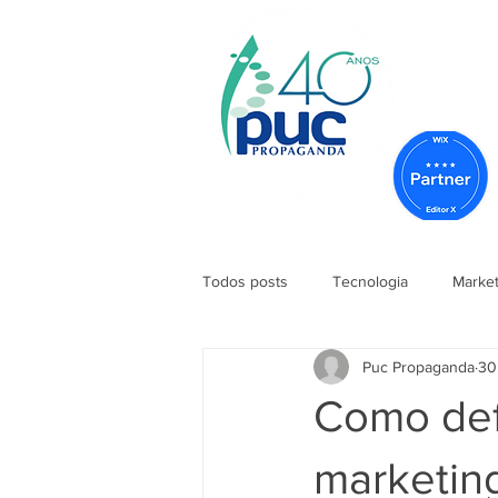
Todos posts
Tecnologia
Market
Puc Propaganda
30
Como defi
marketin