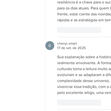
resiliência é a chave para o s
para os dias atuais. Para quem
frente, estar ciente das novida
rápidas e as estratégias em tem
Curtir
Responder
chenyi smart
17 de set. de 2025
Sua explanação sobre a história
realmente envolvente. A forma
culturais torna a leitura muito
evoluíram e se adaptaram a dif
complexidade desse universo, 
vivenciar essa tradição, com a
pelo excelente artigo, uma verd
Curtir
Responder