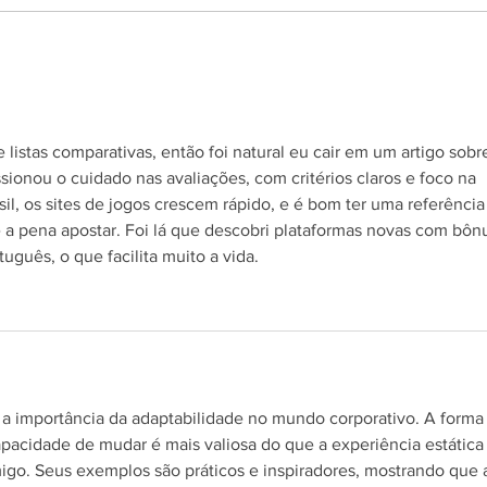
Invista em mídias online
Tipo
benc
listas comparativas, então foi natural eu cair em um artigo sobr
sionou o cuidado nas avaliações, com critérios claros e foco na 
il, os sites de jogos crescem rápido, e é bom ter uma referência
 a pena apostar. Foi lá que descobri plataformas novas com bôn
uguês, o que facilita muito a vida.
 a importância da adaptabilidade no mundo corporativo. A forma
acidade de mudar é mais valiosa do que a experiência estática 
igo. Seus exemplos são práticos e inspiradores, mostrando que 