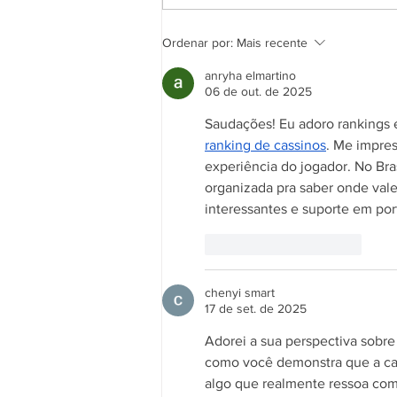
Como criar uma estratégia de
Ordenar por:
Mais recente
inbound marketing da sua
empresa?
anryha elmartino
06 de out. de 2025
Saudações! Eu adoro rankings e 
ranking de cassinos
. Me impres
experiência do jogador. No Bras
organizada pra saber onde vale
interessantes e suporte em port
Curtir
Responder
chenyi smart
17 de set. de 2025
Adorei a sua perspectiva sobre
como você demonstra que a cap
algo que realmente ressoa com