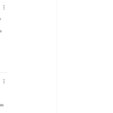
e 
a 
 
as 