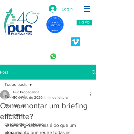
Login
LGPD
11 2966-6766
11 996453809
Post
Todos posts
Puc Propaganda
Todos posts
30 de jul. de 2020
1 min de leitura
Como montar um briefing
Tecnologia
eficiente?
Marketing
Criação de Conteúdo
O briefing nada mais é do que um 
documento que reúne todas as 
Redes Sociais