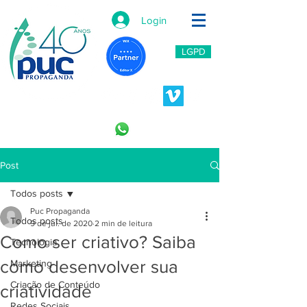
Login
LGPD
11 2966-6766
11 996453809
Post
Todos posts
Puc Propaganda
Todos posts
9 de jul. de 2020
2 min de leitura
Como ser criativo? Saiba
Tecnologia
como desenvolver sua
Marketing
Criação de Conteúdo
criatividade
Redes Sociais