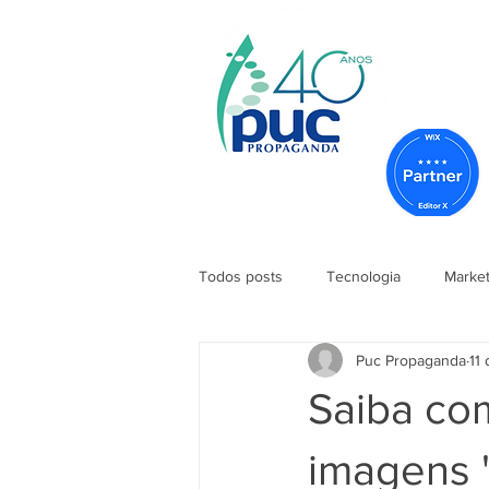
Todos posts
Tecnologia
Market
Puc Propaganda
11
Saiba co
imagens '