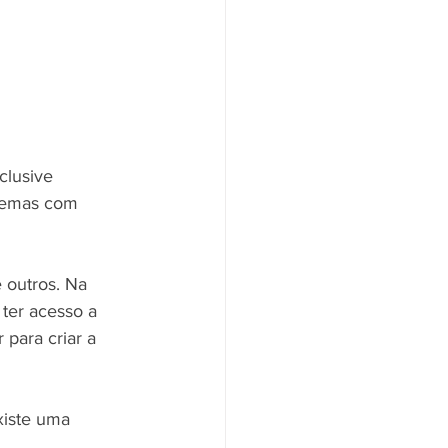
clusive 
blemas com 
 outros. Na 
 ter acesso a 
 para criar a 
xiste uma 