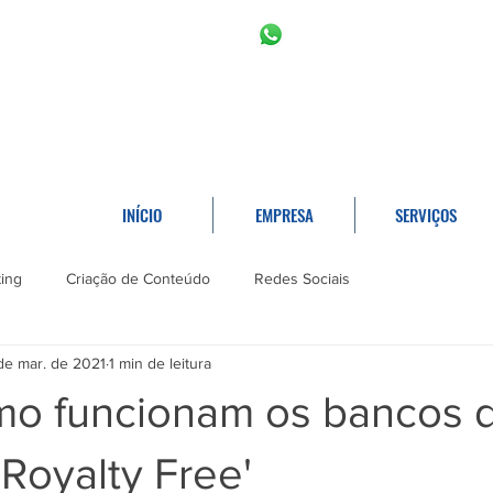
11 2966-6766
11 996453809
INÍCIO
EMPRESA
SERVIÇOS
ing
Criação de Conteúdo
Redes Sociais
 de mar. de 2021
1 min de leitura
mo funcionam os bancos 
Royalty Free'