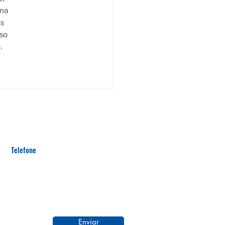
na 
s 
so 
.
Enviar