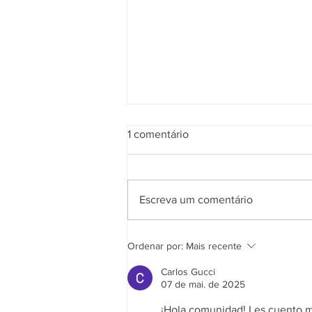
1 comentário
Escreva um comentário
Sua empresa utiliza um
Ordenar por:
Mais recente
sistema de CRM?
Carlos Gucci
07 de mai. de 2025
¡Hola comunidad! Les cuento mi