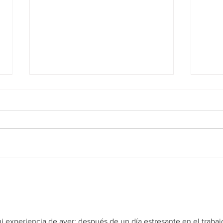
Quais são os principais
Ter 
setores dentro de uma
em q
agência de propaganda?
 experiencia de ayer: después de un día estresante en el trabajo