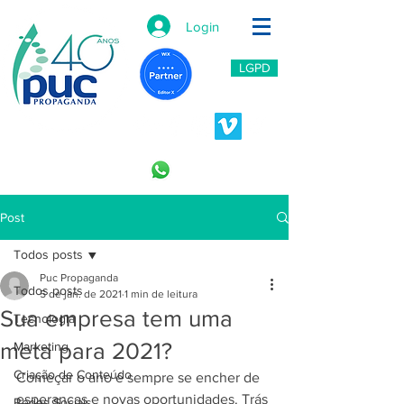
Login
LGPD
11 2966-6766
11 996453809
Post
Todos posts
Puc Propaganda
Todos posts
5 de jan. de 2021
1 min de leitura
Sua empresa tem uma
Tecnologia
meta para 2021?
Marketing
Criação de Conteúdo
Começar o ano é sempre se encher de 
esperanças e novas oportunidades. Trás 
Redes Sociais