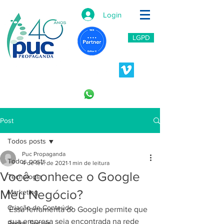
Login
LGPD
11 2966-6766
11 996453809
Post
Todos posts
Puc Propaganda
Todos posts
4 de fev. de 2021
1 min de leitura
Você conhece o Google
Tecnologia
Meu Negócio?
Marketing
Criação de Conteúdo
Essa ferramenta do Google permite que 
sua empresa seja encontrada na rede 
Redes Sociais